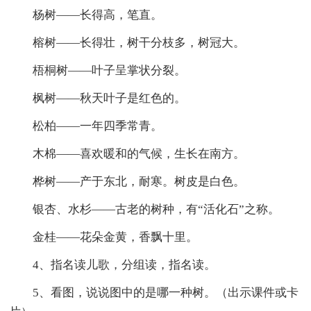
杨树——长得高，笔直。
榕树——长得壮，树干分枝多，树冠大。
梧桐树——叶子呈掌状分裂。
枫树——秋天叶子是红色的。
松柏——一年四季常青。
木棉——喜欢暖和的气候，生长在南方。
桦树——产于东北，耐寒。树皮是白色。
银杏、水杉——古老的树种，有“活化石”之称。
金桂——花朵金黄，香飘十里。
4、指名读儿歌，分组读，指名读。
5、看图，说说图中的是哪一种树。（出示课件或卡