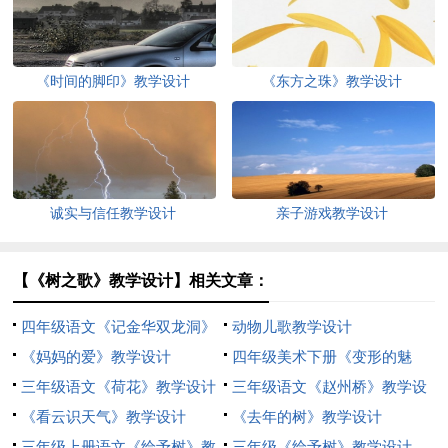
《时间的脚印》教学设计
《东方之珠》教学设计
诚实与信任教学设计
亲子游戏教学设计
【《树之歌》教学设计】相关文章：
四年级语文《记金华双龙洞》
动物儿歌教学设计
教学设计
《妈妈的爱》教学设计
四年级美术下册《变形的魅
三年级语文《荷花》教学设计
力》教学设计
三年级语文《赵州桥》教学设
《看云识天气》教学设计
计
《去年的树》教学设计
三年级上册语文《给予树》教
三年级《给予树》教学设计