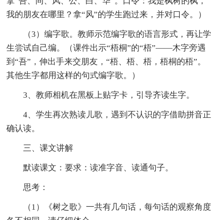
拿“吾、同、风、公、白、华”。口令：我是枫树的枫，
我的朋友在哪里？拿“风”的学生跑过来，并对口令。）
（3）编字歌。教师示范编字歌的语言形式，再让学
生尝试自己编。（课件出示“梧桐”的“梧”——木字旁遇
到“吾”，伸出手来交朋友，“梧、梧、梧，梧桐的梧”。
其他生字都用这样的句式编字歌。）
3、教师相机在黑板上贴字卡，引导齐读生字。
4、学生再次熟读儿歌，遇到不认识的字借助拼音正
确认读。
三、课文讲解
默读课文：要求：读准字音、读通句子。
思考：
（1）《树之歌》一共有几句话，每句话的观察角度