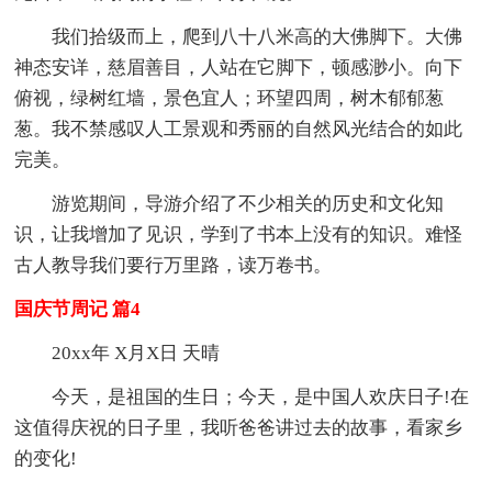
我们拾级而上，爬到八十八米高的大佛脚下。大佛
神态安详，慈眉善目，人站在它脚下，顿感渺小。向下
俯视，绿树红墙，景色宜人；环望四周，树木郁郁葱
葱。我不禁感叹人工景观和秀丽的自然风光结合的如此
完美。
游览期间，导游介绍了不少相关的历史和文化知
识，让我增加了见识，学到了书本上没有的知识。难怪
古人教导我们要行万里路，读万卷书。
国庆节周记 篇4
20xx年 X月X日 天晴
今天，是祖国的生日；今天，是中国人欢庆日子!在
这值得庆祝的日子里，我听爸爸讲过去的故事，看家乡
的变化!