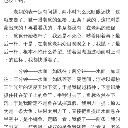
也没上钩。
老妈的表一定有问题，两小时怎么比眨眼还快，这
就要走了。撇一眼老爸的鱼篓，五条！蒙的，这绝对是
蒙出来的！再看看我的，半条都没有。在老妈的催促
下，爸爸开始收杆了。我还是不死心，吵着闹着再下最
后一杆。于是，在老爸老妈众目睽睽之下，我抛下了最
后一杆，根本不抱什么希望。望着因湖面波动而时上时
下的鱼标，我都快睡着了。
一分钟——水面一如既往；两分钟——水面一如既
往；三分钟——水面一如既等等！突然间，浮标以每秒
三千光年的速度开始下沉，于是我提起精神，下意识地
抓住托在架子上的鱼竿，半秒过去了，鱼标依然在下
沉，于是我断定不是鱼在试探真假。我用力一提：原以
为是一条大鱼，结果太用力了，直接把鱼提出水面悬在
半空中，是小鲫鱼。定睛一看，我傻了——两条！我叫
了出来。一箭双雕！成双的呆鱼我还第一次看见。老爸