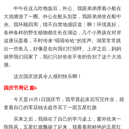
中午在这儿吃饱饭后，外公、我跟弟弟撑着小船在
大池塘游了一圈。外公在船头划桨，我跟弟弟坐在船中
央。我环顾四周，情不自禁地感叹道：啊！环境真好，
各种各样的野生植物都生长在湖边，几个小男孩在对岸
追逐玩耍着，不时传来“嘻嘻哈哈”的笑声。湖里常常跳
出一些鱼儿，好像是在向我们打招呼。上岸之后，妈妈
就带我们回家了，我们只好依依不舍的告别了这个大池
塘。
这次国庆游真令人感到快乐啊！
国庆节周记 篇6
今天是10月1日国庆节，我早晨起床后写完作业，就
拿着自己的零花钱去超市买了一面五星红旗
买来之后，我插在了自己的学习桌上，窗外吹来一
阵阵风，五星红旗飘扬了起来，我看着那鲜艳的五星红