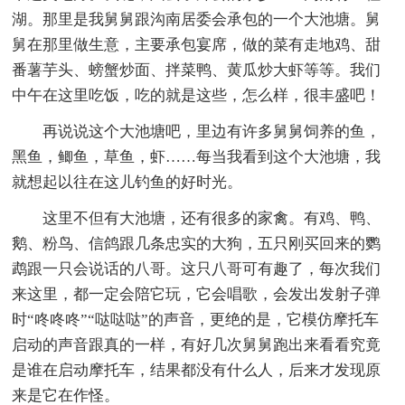
湖。那里是我舅舅跟沟南居委会承包的一个大池塘。舅
舅在那里做生意，主要承包宴席，做的菜有走地鸡、甜
番薯芋头、螃蟹炒面、拌菜鸭、黄瓜炒大虾等等。我们
中午在这里吃饭，吃的就是这些，怎么样，很丰盛吧！
再说说这个大池塘吧，里边有许多舅舅饲养的鱼，
黑鱼，鲫鱼，草鱼，虾……每当我看到这个大池塘，我
就想起以往在这儿钓鱼的好时光。
这里不但有大池塘，还有很多的家禽。有鸡、鸭、
鹅、粉鸟、信鸽跟几条忠实的大狗，五只刚买回来的鹦
鹉跟一只会说话的八哥。这只八哥可有趣了，每次我们
来这里，都一定会陪它玩，它会唱歌，会发出发射子弹
时“咚咚咚”“哒哒哒”的声音，更绝的是，它模仿摩托车
启动的声音跟真的一样，有好几次舅舅跑出来看看究竟
是谁在启动摩托车，结果都没有什么人，后来才发现原
来是它在作怪。