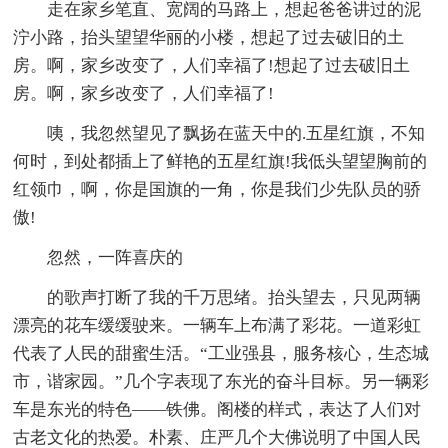
走在家乡笔直、宽阔的马路上，想起爸爸讲过的泥
泞小路，抬头望望华丽的小楼，想起了过去破旧的土
房。啊，家乡改变了，人们幸福了!想起了过去破旧土
房。啊，家乡改变了，人们幸福了!
咦，我忽然望见了飘扬在蓝天中的.五星红旗，不知
何时，到处都插上了鲜艳的五星红旗!我低头望望胸前的
红领巾，啊，你是国旗的一角，你是我们少先队员的骄
傲!
忽然，一阵喜庆的
的歌声打断了我的千万思绪。抬头望去，只见两辆
漂亮的花车缓缓驶来。一辆车上布满了彩花。一道彩虹
代表了人民的甜蜜生活。“工业强县，服务核心，生态城
市，谐家园。”几个字表现了东光的奋斗目标。另一辆彩
车是东光的特色——铁佛。阁楼的样式，表达了人们对
古老文化的热爱。朴素、庄严几个大佛说明了中国人民