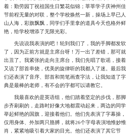
着：勤劳园丁祝祖国生日繁花似锦；莘莘学子庆神州佳
节前程无量的对联，整个学校焕然一新，操场上早已人
山人海，彩旗飘飘，同学们手里拿的道具今天也格外鲜
艳，给学校增添了无限光彩。
先说说我表演的吧！轮到我们了，我的手脚都发软
了，因为正前方就是主席台呀！万一出了差错，那可就
出丑了。我紧张的走向主席台，我们先唱了歌谣，接着
又说了部首串烧，优美的旋律听的我都入了迷。最后我
们还表演了音序、部首和简笔画查字法，让我知道了字
典是最棒的老师，有不会的字都可以请教它。
我最喜欢的是英语组，他们踏着坚定的步伐，那脚
步齐刷刷的，走路时好像大地都震动起来，两边的同学
举起鲜艳的国旗，迎接着他们。他们先表演了字幕操，
仅用身体、外加两只胳膊，就将26个字母表演地惟妙惟
肖，紧紧地吸引着大家的目光。他们还表演了其它节